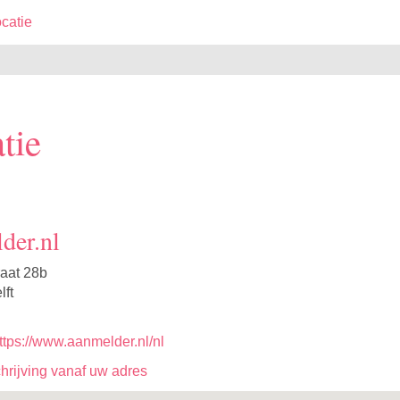
catie
tie
der.nl
aat 28b
ft
ttps://www.aanmelder.nl/nl
rijving vanaf uw adres