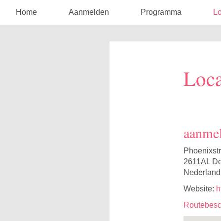
Home
Aanmelden
Programma
Lo
Loca
aanmel
Phoenixstr
2611AL Del
Nederland
Website:
h
Routebesch