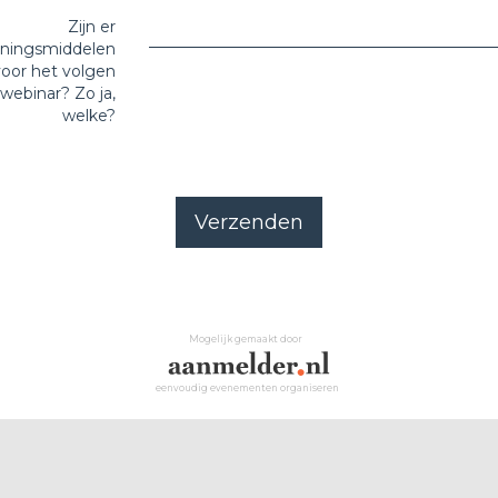
Zijn er
ningsmiddelen
voor het volgen
webinar? Zo ja,
welke?
Verzenden
Mogelijk gemaakt door
eenvoudig evenementen organiseren