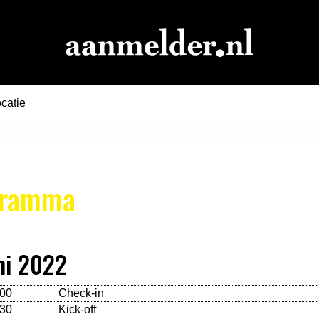
catie
gramma
ni 2022
:00
Check-in
:30
Kick-off