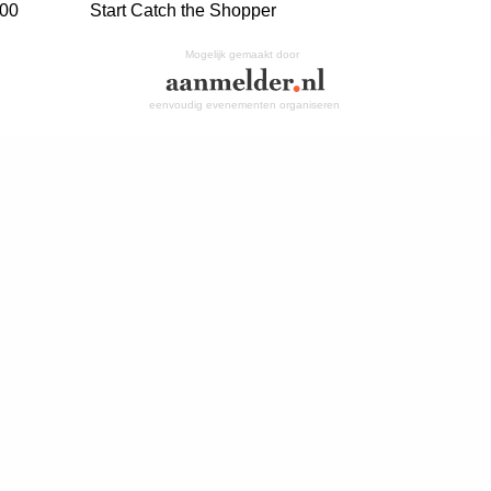
:00
Start Catch the Shopper
Mogelijk gemaakt door
eenvoudig evenementen organiseren