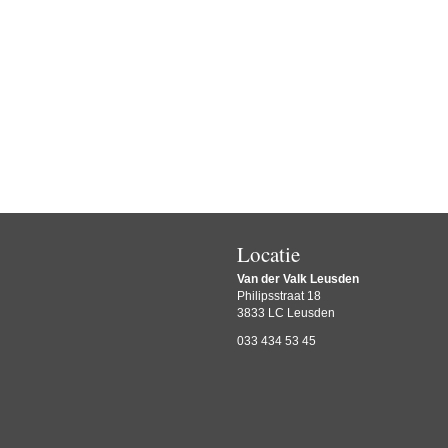
Locatie
Van der Valk Leusden
Philipsstraat 18
3833 LC Leusden
033 434 53 45