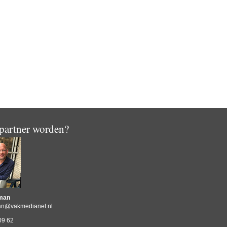
 partner worden?
rman
man@vakmedianet.nl
09 62