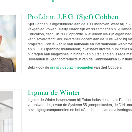
Prof.dr.ir. J.F.G. (Sjef) Cobben
Sjef Cobben is afgestudeerd aan de TU Eindhoven, waar hij in 
vakgebied Power Quality. Naast zijn werkzaamheden bij Alliander,
Education, dat hij in 2008 oprichtte. Niet alleen via zijn eigen bedr
kennisoverdracht, als universitair docent aan de TU/e werkt hij 
projecten. Ook is Sjef lid van nationale en internationale werk
en NEC 8 (spanningskenmerken). Sjef heeft diverse publicaties op
bijdragen aan magazines in binnen- en buitenland en is regelma
Bovendien is Sjef hoofdredacteur van de Kennisbanken E-Instal
Bekijk ook de
gratis video Zonnepanelen
van Sjef Cobben.
Ingmar de Winter
Ingmar de Winter is werkzaam bij Eaton Industries en als Produc
verantwoordelijk voor de Systeem 55 groepenkasten, de DIN- mo
beveiligingscomponenten en het xComfort- huisautomatiserings