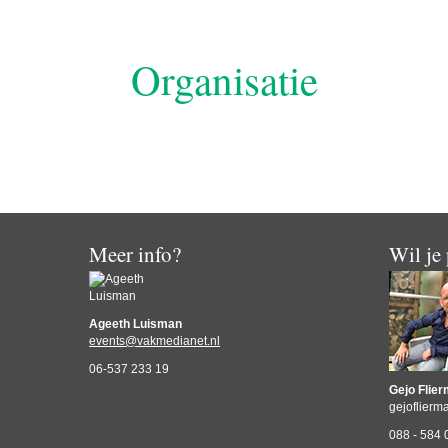
Organisatie
Meer info?
Wil je
Ageeth Luisman
events@vakmedianet.nl
06-537 233 19
Gejo Flie
gejoflier
088 - 584 