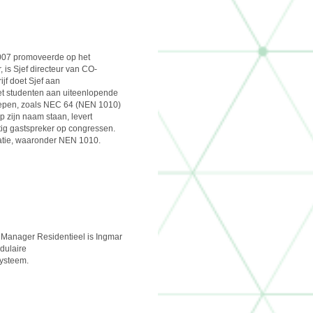
2007 promoveerde op het
 is Sjef directeur van CO-
ijf doet Sjef aan
met studenten aan uiteenlopende
groepen, zoals NEC 64 (NEN 1010)
 zijn naam staan, levert
tig gastspreker op congressen.
latie, waaronder NEN 1010.
t Manager Residentieel is Ingmar
dulaire
systeem.