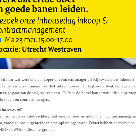
wd naar wat werken als inkoper of contractmanager bij Rijkswaterstaat inhoudt
ag! Je krijgt informatie over het inkoopproces van Rijkswaterstaat, collega’s ver
 en je gaat aan de slag met een case. Tijdens de borrel kan je natuurlijk al je vra
inkopers en contractmanagers.
t interessant?
kan je met elke studieachtergrond een carrière in inkoop en contractmanagemen
at, vanwege ons uitgebreide interne opleidingstraject. Echter hebben de meeste col
(HBO en WO)
studieachtergronden: