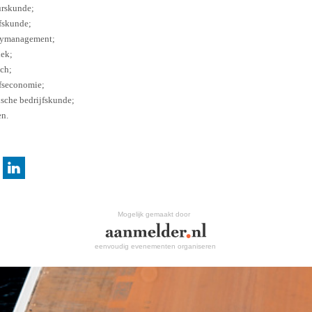
urskunde;
fskunde;
itymanagement;
iek;
sch;
jfseconomie;
sche bedrijfskunde;
en.
Mogelijk gemaakt door
eenvoudig evenementen organiseren