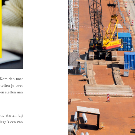
? Kom dan naar
tellen je over
gen stellen aan
t starten bij
lega’s een van