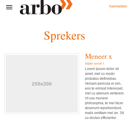
Aanmelden
Sprekers
Meneer x
Super sessie 1
Lorem ipsum dolor sit
amet, mel cu modo
probatus definiebas.
Veniam pericula ei vim,
eos te eirmod interesset,
mel cu alienum verterem.
Ut usu munere
philosophia, te mei facer
deserunt reprehendunt,
malis omittam mel an. Sit
cu doctus efficiantur.