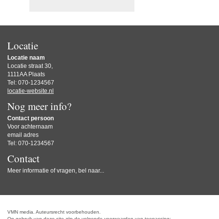
Locatie
Locatie naam
Locatie straat 30,
1111AA Plaats
Tel: 070-1234567
locatie-website.nl
Nog meer info?
Contact persoon
Voor achternaam
email adres
Tel: 070-1234567
Contact
Meer informatie of vragen, bel naar...
VMN media. Auteursrecht voorbehouden.
Op gebruik van deze site zijn de volgende voorwaarden van toepassing: