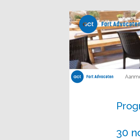
Aanme
Pro
30 n