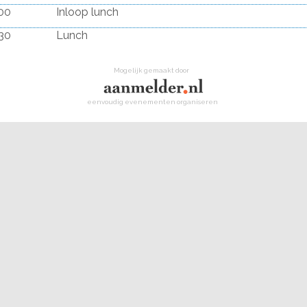
:00
Inloop lunch
:30
Lunch
Mogelijk gemaakt door
eenvoudig evenementen organiseren