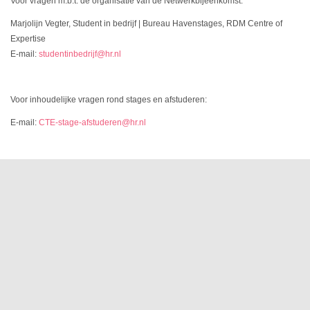
Voor vragen m.b.t. de organisatie van de Netwerkbijeenkomst:
Marjolijn Vegter, Student in bedrijf | Bureau Havenstages, RDM Centre of
Expertise
E-mail:
studentinbedrijf@hr.nl
Voor inhoudelijke vragen rond stages en afstuderen:
E-mail:
CTE-stage-afstuderen@hr.nl