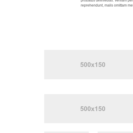
probatus definiebas. Veniam peri
reprehendunt, malis omittam mel a