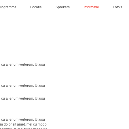
Programma
Locatie
Sprekers
Informatie
Foto's
l cu alienum verterem. Ut usu
l cu alienum verterem. Ut usu
l cu alienum verterem. Ut usu
l cu alienum verterem. Ut usu
um dolor sit amet, mel cu modo