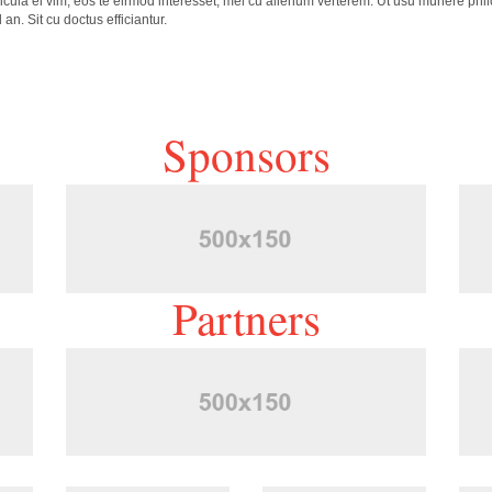
cula ei vim, eos te eirmod interesset, mel cu alienum verterem. Ut usu munere phil
n. Sit cu doctus efficiantur.
Sponsors
Partners