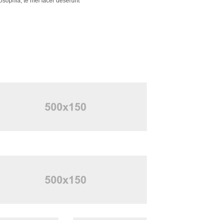
osophia, te mei facer deserunt