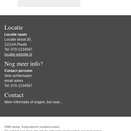
Locatie
Locatie naam
Locatie straat 30,
1111AA Plaats
Tel: 070-1234567
locatie-website.nl
Nog meer info?
Contact persoon
Voor achternaam
email adres
Tel: 070-1234567
Contact
Meer informatie of vragen, bel naar...
VMN media. Auteursrecht voorbehouden.
Op gebruik van deze site zijn de volgende voorwaarden van toepassing: