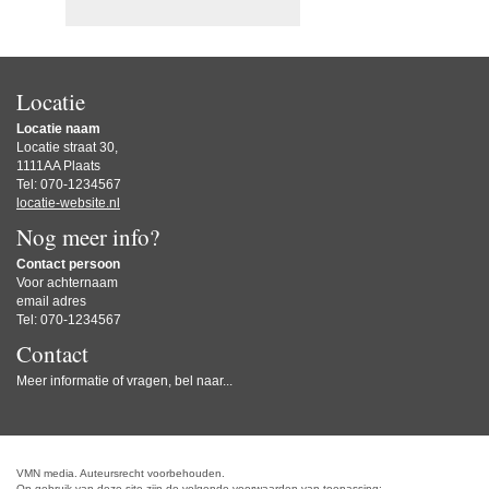
Locatie
Locatie naam
Locatie straat 30,
1111AA Plaats
Tel: 070-1234567
locatie-website.nl
Nog meer info?
Contact persoon
Voor achternaam
email adres
Tel: 070-1234567
Contact
Meer informatie of vragen, bel naar...
VMN media. Auteursrecht voorbehouden.
Op gebruik van deze site zijn de volgende voorwaarden van toepassing: