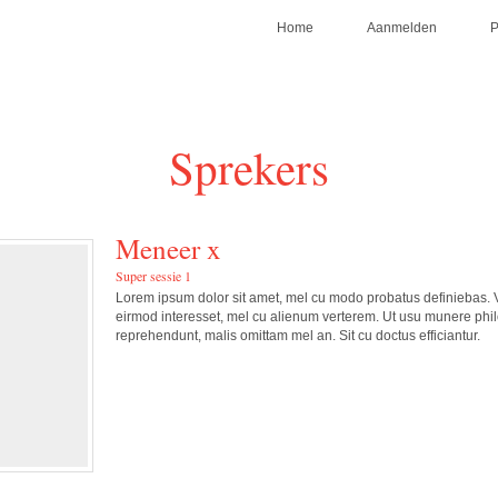
Home
Aanmelden
Sprekers
Meneer x
Super sessie 1
Lorem ipsum dolor sit amet, mel cu modo probatus definiebas. V
eirmod interesset, mel cu alienum verterem. Ut usu munere phil
reprehendunt, malis omittam mel an. Sit cu doctus efficiantur.