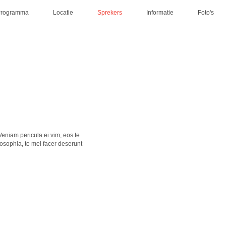
Programma
Locatie
Sprekers
Informatie
Foto's
eniam pericula ei vim, eos te
osophia, te mei facer deserunt