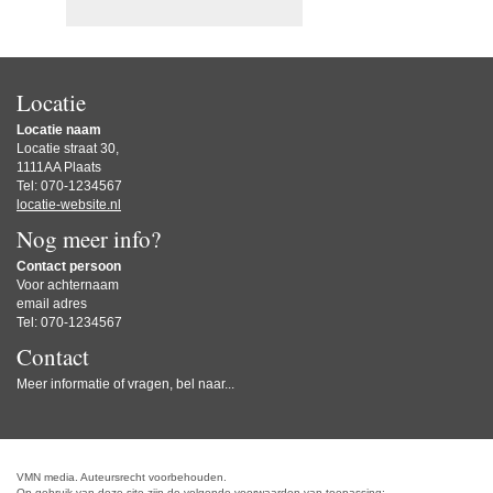
Locatie
Locatie naam
Locatie straat 30,
1111AA Plaats
Tel: 070-1234567
locatie-website.nl
Nog meer info?
Contact persoon
Voor achternaam
email adres
Tel: 070-1234567
Contact
Meer informatie of vragen, bel naar...
VMN media. Auteursrecht voorbehouden.
Op gebruik van deze site zijn de volgende voorwaarden van toepassing: