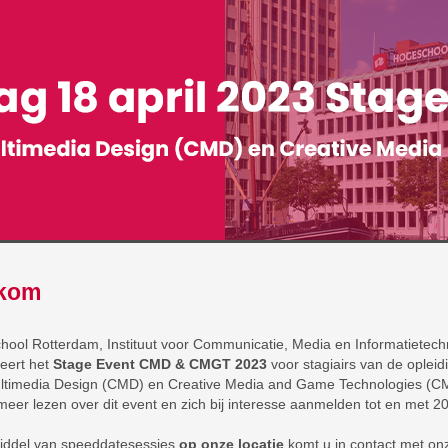
kom
ool Rotterdam, Instituut voor Communicatie, Media en Informatietech
eert het
Stage Event CMD & CMGT 2023
voor stagiairs van de ople
ltimedia Design (CMD) en Creative Media and Game Technologies (
meer lezen over dit event en zich bij interesse aanmelden tot en met 2
iddel van speeddatesessies
op onze locatie
komt u in contact met o