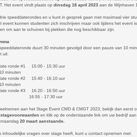
 Het event vindt plaats op
dinsdag 18 april 2023
aan de Wijnhaven 
 drie speeddaterondes en u kunt in gesprek gaan met maximaal vier stu
t event kunnen studenten zich inschrijven maar ook tijdens het event i
en om aan te schuiven bij plekken die nog beschikbaar zijn.
amma
speeddateronde duurt 30 minuten gevolgd door een pauze van 10 minu
t uit:
ate ronde #1 15:00 - 15:30 uur
10 minuten
ate ronde #2 15:40 - 16:10 uur
10 minuten
ate ronde #3 16:20 - 16:50 uur
el 16:55 - 17:30 uur
deelnemen aan het Stage Event CMD & CMGT 2023, bekijk dan eerst of
e
stage
voorwaarden
en klik op de onderstaande link om uw bedrijf aan 
 maandag
20 maart aanstaande.
u inhoudelijke vragen over stage heeft, kunt u contact opnemen met: