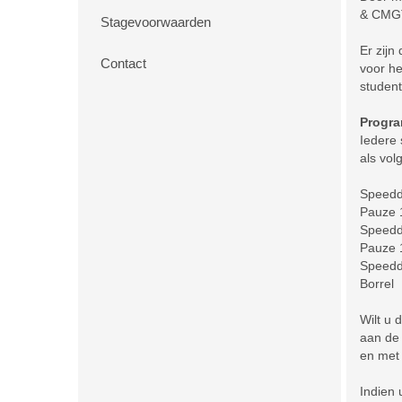
& CMGT.
Stagevoorwaarden
Er zijn
Contact
voor he
student
Progr
Iedere 
als volg
Speedd
Pauze 
Speedd
Pauze 
Speedd
Borr
Wilt u 
aan d
en met
Indien 