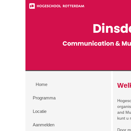
Wel
Home
Programma
Hogesch
organis
Locatie
and Mu
kunt u 
Aanmelden
Door m