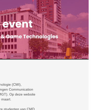
nologie (CMI),
idingen Communication
CMGT).
Op deze website
0 maart.
nze studenten van CMD