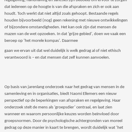
regelgeving, handhaving en sancties zijn bedoeld om ervoor te zorgen
dat iedereen op de hoogte is van die afspraken en zich er ook aan
houdt. Toch werkt dat niet altijd zoals gehoopt. Bestaande regels
houden bijvoorbeeld (nog) geen rekening met nieuwe ontwikkelingen
of bijzondere omstandigheden. Het kan ook zijn dat mensen de
mazen van de wet opzoeken. In dat ‘grijze gebied’, doen we vaak een
beroep op ‘het morele kompas’. Daarmee
gaan we ervan uit dat wel duidelijk is welk gedrag al of niet ethisch
verantwoord is – en dat mensen dat zelf kunnen aanvoelen.
Op basis van jarenlang onderzoek naar het gedrag van mensen in de
samenleving en in organisaties, biedt Naomi Ellemers een nieuw
perspectief op de beperkingen van afspraken en regelgeving. Haar
onderzoek stelt de mens als ‘groepsdier’ centraal, en laat zien
wanneer en waarom persoonlijke keuzes worden beïnvloed door
groepsnormen. Door de psychologische achtergronden van moreel
gedrag op deze manier in kaart te brengen, wordt duidelijk wat ‘het