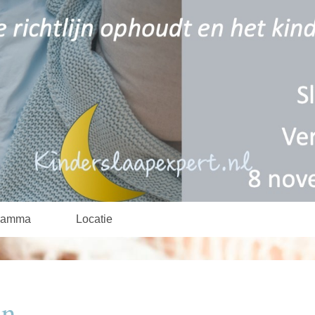
ramma
Locatie
in