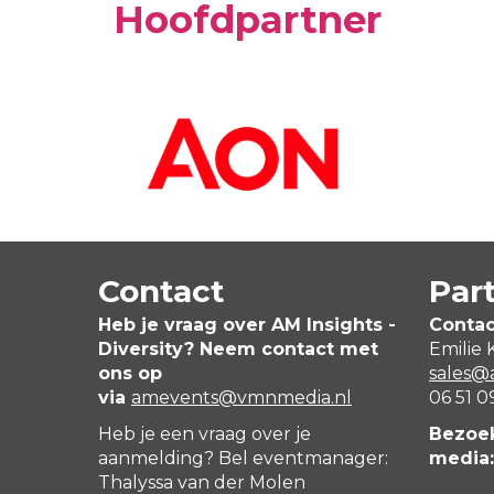
Hoofdpartner
Contact
Par
Heb je vraag over AM Insights -
Contac
Diversity? Neem contact met
Emilie 
ons op
sales
via
amevents@vmnmedia.nl
06 51 0
Heb je een vraag over je
Bezoek
aanmelding? Bel eventmanager:
media:
Thalyssa van der Molen