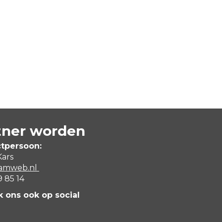
tner worden
tpersoon:
Kars
@amweb.nl
9 85 14
 ons ook op social