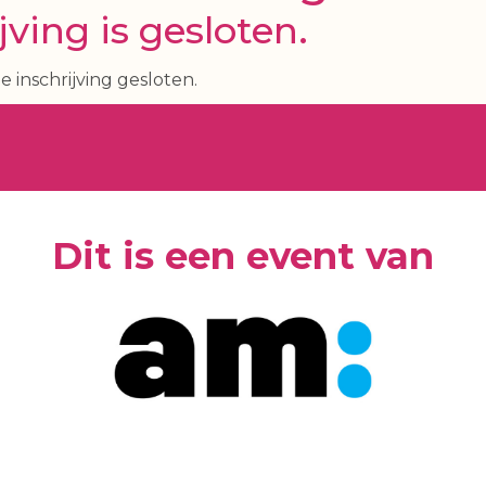
jving is gesloten.
e inschrijving gesloten.
Dit is een event van