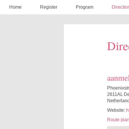
Home
Register
Program
Directio
Dire
aanmel
Phoenixstr
2611AL Del
Netherlan
Website:
h
Route pla