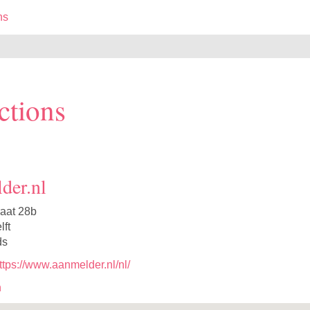
ns
ctions
der.nl
aat 28b
ft
ds
ttps://www.aanmelder.nl/nl/
n