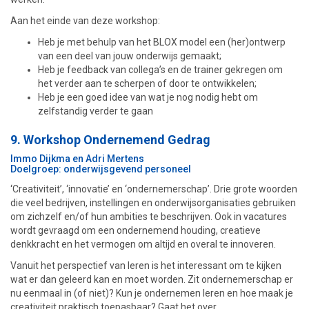
Aan het einde van deze workshop:
Heb je met behulp van het BLOX model een (her)ontwerp
van een deel van jouw onderwijs gemaakt;
Heb je feedback van collega’s en de trainer gekregen om
het verder aan te scherpen of door te ontwikkelen;
Heb je een goed idee van wat je nog nodig hebt om
zelfstandig verder te gaan
9. Workshop Ondernemend Gedrag
Immo Dijkma en Adri Mertens
Doelgroep: onderwijsgevend personeel
‘Creativiteit’, ‘innovatie’ en ‘ondernemerschap’. Drie grote woorden
die veel bedrijven, instellingen en onderwijsorganisaties gebruiken
om zichzelf en/of hun ambities te beschrijven. Ook in vacatures
wordt gevraagd om een ondernemend houding, creatieve
denkkracht en het vermogen om altijd en overal te innoveren.
Vanuit het perspectief van leren is het interessant om te kijken
wat er dan geleerd kan en moet worden. Zit ondernemerschap er
nu eenmaal in (of niet)? Kun je ondernemen leren en hoe maak je
creativiteit praktisch toepasbaar? Gaat het over