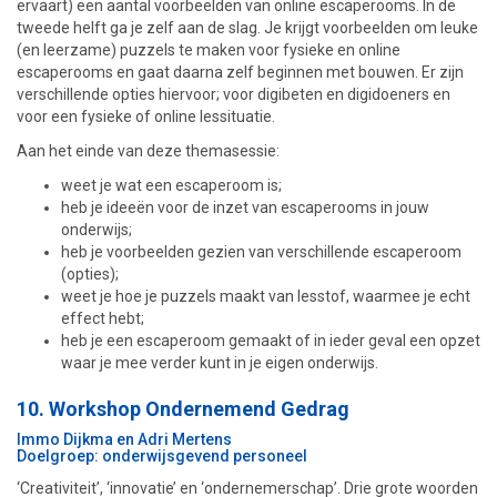
ervaart) een aantal voorbeelden van online escaperooms. In de
tweede helft ga je zelf aan de slag. Je krijgt voorbeelden om leuke
(en leerzame) puzzels te maken voor fysieke en online
escaperooms en gaat daarna zelf beginnen met bouwen. Er zijn
verschillende opties hiervoor; voor digibeten en digidoeners en
voor een fysieke of online lessituatie.
Aan het einde van deze themasessie:
weet je wat een escaperoom is;
heb je ideeën voor de inzet van escaperooms in jouw
onderwijs;
heb je voorbeelden gezien van verschillende escaperoom
(opties);
weet je hoe je puzzels maakt van lesstof, waarmee je echt
effect hebt;
heb je een escaperoom gemaakt of in ieder geval een opzet
waar je mee verder kunt in je eigen onderwijs.
10. Workshop Ondernemend Gedrag
Immo Dijkma en Adri Mertens
Doelgroep: onderwijsgevend personeel
‘Creativiteit’, ‘innovatie’ en ‘ondernemerschap’. Drie grote woorden