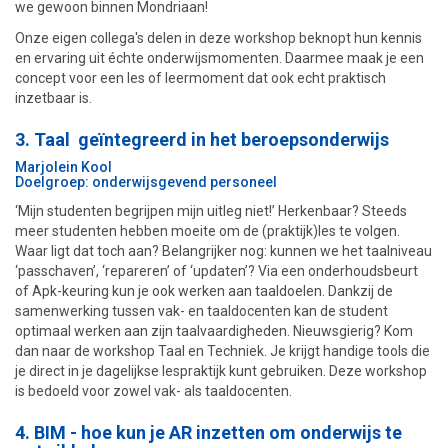
we gewoon binnen Mondriaan!
Onze eigen collega's delen in deze workshop beknopt hun kennis
en ervaring uit échte onderwijsmomenten. Daarmee maak je een
concept voor een les of leermoment dat ook echt praktisch
inzetbaar is.
3. Taal geïntegreerd in het beroepsonderwijs
Marjolein Kool
Doelgroep: onderwijsgevend personeel
‘Mijn studenten begrijpen mijn uitleg niet!’ Herkenbaar? Steeds
meer studenten hebben moeite om de (praktijk)les te volgen.
Waar ligt dat toch aan? Belangrijker nog: kunnen we het taalniveau
‘passchaven’, ‘repareren’ of ‘updaten’? Via een onderhoudsbeurt
of Apk-keuring kun je ook werken a
an
taaldoelen. Dankzij de
samenwerking tussen vak- en taaldocenten kan de student
optimaal werken aan zijn taalvaardigheden. Nieuwsgierig? Kom
dan naar de workshop Taal en Techniek. Je krijgt handige tools die
je direct in je dagelijkse lespraktijk kunt gebruiken. Deze workshop
is bedoeld voor zowel vak- als taaldocenten.
4. BIM - hoe kun je AR inzetten om onderwijs te