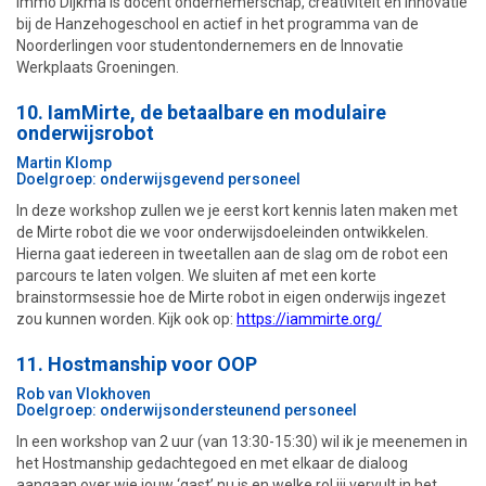
Immo Dijkma is docent ondernemerschap, creativiteit en innovatie
bij de Hanzehogeschool en actief in het programma van de
Noorderlingen voor studentondernemers en de Innovatie
Werkplaats Groeningen.
10. IamMirte, de betaalbare en modulaire
onderwijsrobot
Martin Klomp
Doelgroep: onderwijsgevend personeel
In deze workshop zullen we je eerst kort kennis laten maken met
de Mirte robot die we voor onderwijsdoeleinden ontwikkelen.
Hierna gaat iedereen in tweetallen aan de slag om de robot een
parcours te laten volgen. We sluiten af met een korte
brainstormsessie hoe de Mirte robot in eigen onderwijs ingezet
zou kunnen worden. Kijk ook op:
https://iammirte.org/
11. Hostmanship voor OOP
Rob van Vlokhoven
Doelgroep: onderwijsonde
rsteunend personeel
In een workshop van 2 uur (van 13:30-15:30) wil ik je meenemen in
het Hostmanship gedachtegoed en met elkaar de dialoog
aangaan over wie jouw ‘gast’ nu is en welke rol jij vervult in het