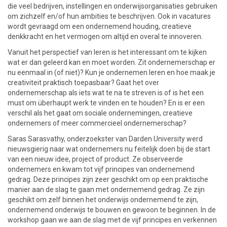
die veel bedrijven, instellingen en onderwijsorganisaties gebruiken
om zichzelf en/of hun ambities te beschrijven. Ook in vacatures
wordt gevraagd om een ondernemend houding, creatieve
denkkracht en het vermogen om altijd en overal te innoveren.
Vanuit het perspectief van leren is het interessant om te kijken
wat er dan geleerd kan en moet worden. Zit ondernemerschap er
nu eenmaal in (of niet)? Kun je ondernemen leren en hoe maak je
creativiteit praktisch toepasbaar? Gaat het over
ondernemerschap als iets wat te na te streven is of is het een
must om überhaupt werk te vinden en te houden? En is er een
verschil als het gaat om sociale ondernemingen, creatieve
ondernemers of meer commercieel ondernemerschap?
Saras Sarasvathy, onderzoekster van Darden University werd
nieuwsgierig naar wat ondernemers nu feitelijk doen bij de start
van een nieuw idee, project of product. Ze observeerde
ondernemers en kwam tot vijf principes van ondernemend
gedrag. Deze principes zijn zeer geschikt om op een praktische
manier aan de slag te gaan met ondernemend gedrag. Ze zijn
geschikt om zelf binnen het onderwijs ondernemend te zijn,
ondernemend onderwijs te bouwen en gewoon te beginnen. In de
workshop gaan we aan de slag met de vijf principes en verkennen