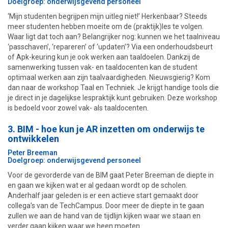
Doelgroep: onderwijsgevend personeel
‘Mijn studenten begrijpen mijn uitleg niet!’ Herkenbaar? Steeds
meer studenten hebben moeite om de (praktijk)les te volgen.
Waar ligt dat toch aan? Belangrijker nog: kunnen we het taalniveau
‘passchaven’, ‘repareren’ of ‘updaten’? Via een onderhoudsbeurt
of Apk-keuring kun je ook werken aan taaldoelen. Dankzij de
samenwerking tussen vak- en taaldocenten kan de student
optimaal werken aan zijn taalvaardigheden. Nieuwsgierig? Kom
dan naar de workshop Taal en Techniek. Je krijgt handige tools die
je direct in je dagelijkse lespraktijk kunt gebruiken. Deze workshop
is bedoeld voor zowel vak- als taaldocenten.
3. BIM - hoe kun je AR inzetten om onderwijs te
ontwikkelen
Peter Breeman
Doelgroep: onderwijsgevend personeel
Voor de gevorderde van de BIM gaat Peter Breeman de diepte in
en gaan we kijken wat er al gedaan wordt op de scholen.
Anderhalf jaar geleden is er een actieve start gemaakt door
collega’s van de TechCampus. Door meer de diepte in te gaan
zullen we aan de hand van de tijdlijn kijken waar we staan en
verder gaan kijken waar we heen moeten.