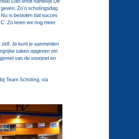
agenda! Dan vindt namelijk De
t geven.
Zo’n scholingsdag
 Nu is besloten dat succes
MCC. Zo leren we nog meer
 zelf. Je kunt je aanmelden
langrijke zaken opgeven om
 geniet van de voorpret en
bij Team Scholing, via