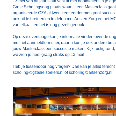
13 mei van dit jaar staat vast al met hoofdletters in je 
Grote Scholingsdag plaats waar jij een Masterclass gaa
organiseerde GZA al twee keer eerder met groot succes.
ook uit te breiden en te delen met Arts en Zorg en het 
van elkaar, en het is nog gezelliger ook.
Op deze eventpage kan je informatie vinden over de dag
met het aanmeldformulier, daarin kun je ook andere be
jouw Masterclass een succes te maken. Kijk rustig rond,
we zien je heel graag straks op 13 mei!
Heb je tussendoor nog vragen? Dan kan je altijd terecht 
scholing@gzasielzoelers.nl
of
scholing@artsenzorg.nl
.