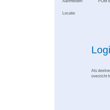
Aanmelden
POM op
Locatie
Log
Als deelne
overzicht 