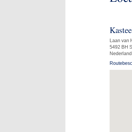
Kastee
Laan van 
5492 BH S
Nederland
Routebesch