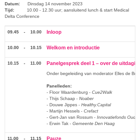
Datum:
Dinsdag 14 november 2023
Tijd:
10.00 - 12.30 uur; aansluitend lunch & start Medical
Delta Conference
09.45
-
10.00
Inloop
10.00
-
10.15
Welkom en introductie
10.15
-
11.00
Panelgesprek deel 1 – over de uitdagi
Onder begeleiding van moderator Elles de Brui
Panelleden:
- Floor Waardenburg -
Cue2Walk
- Thijs Schaap -
Noaber
- Douwe Jippes -
Healthy.Capital
- Martijn Hessels -
Crefact
- Gert-Jan van Rossum -
Innovatiefonds Oude
- Erwin Tak -
Gemeente Den Haag
11.00
-
11.15
Pauze