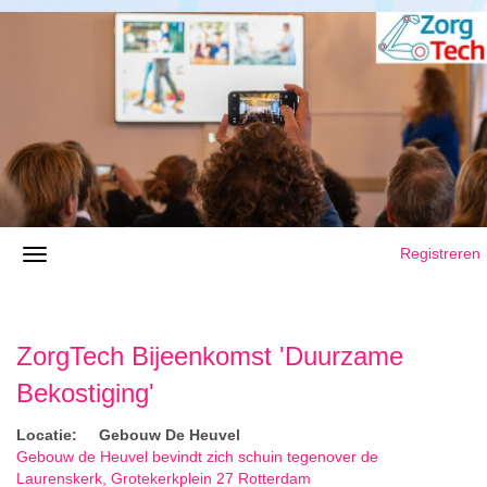
Registreren
ZorgTech Bijeenkomst 'Duurzame
Bekostiging'
Locatie: Gebouw De Heuvel
Gebouw de Heuvel bevindt zich schuin tegenover de
Laurenskerk, Grotekerkplein 27 Rotterdam