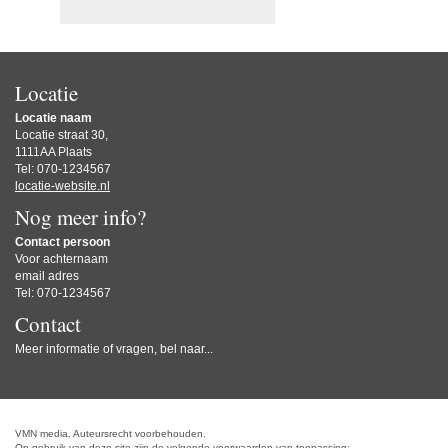
Locatie
Locatie naam
Locatie straat 30,
1111AA Plaats
Tel: 070-1234567
locatie-website.nl
Nog meer info?
Contact persoon
Voor achternaam
email adres
Tel: 070-1234567
Contact
Meer informatie of vragen, bel naar...
VMN media. Auteursrecht voorbehouden.
Op gebruik van deze site zijn de volgende voorwaarden van toepassing: