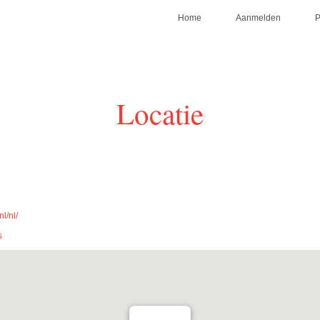
Home
Aanmelden
Locatie
l/nl/
s