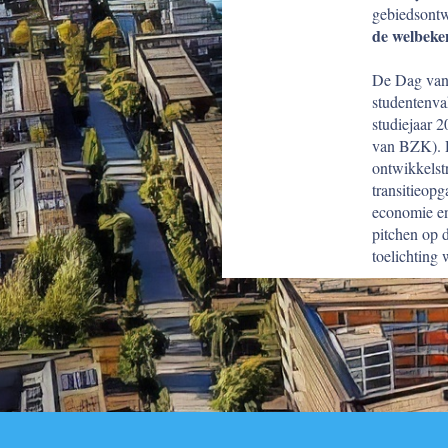
gebiedsontw
de welbeke
De Dag van 
studentenva
studiejaar 
van BZK). D
ontwikkelst
transitieopg
economie en
pitchen op 
toelichting 