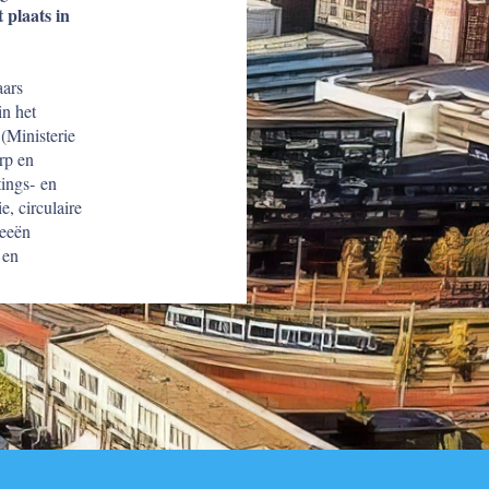
t plaats in
aars
in het
(Ministerie
rp en
tings‐ en
e, circulaire
deeën
 en