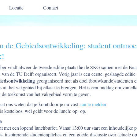
Locatie
Contact
n de Gebiedsontwikkeling: student ontmoe
k!
er vindt alweer de tweede editie plaats die de SKG samen met de Facul
an de TU Delft organiseert. Vorig jaar is een eerste, geslaagde editi
iedsontwikkeling
georganiseerd met als doel (bouwkunde)studenten e
s uit het vakgebied bij elkaar te brengen. Het is een middag om van elka
 de toekomst van het vakgebied vorm te geven.
at ons weten dat je komt door je nu vast
aan te melden
!
s kosteloos, wel geldt voor de lunch: op=op.
a
t met een lopend lunchbuffet. Vanaf 13:00 uur start een inhoudelijke
s, inspirerende studentenpitches en een goede discussie over actuele o