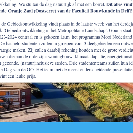
Dit alles vind
ikkeling. We sluiten de dag natuurlijk af met een borrel.
nde Oranje Zaal (Oostserre) van de Faculteit Bouwkunde in Delft!
de Gebiedsontwikkeling vindt plaats in de laatste week van het derdej
k ‘Gebiedsontwikkeling in het Metropolitane Landschap’. Gouda staat 
2023-2024 centraal en is gekozen i.s.m. het programma Mooi Nederland 
e bachelorstudenten zullen in groepen voor 3 deelgebieden een ontwe
rategie maken. Zij zullen daarbij rekening houden met de grote verdich
aven die aan de orde zijn: woningbouw, klimaatadaptatie, energietransiti
 gezonde, (natuur)inclusieve steden. Drie studententeams zullen hun i
de Dag van de GO. Het team met de meest onderscheidende presentatie
wint een leuke prijs.