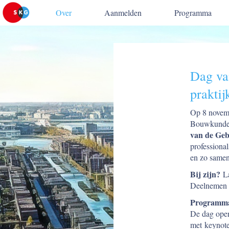
Over
Aanmelden
Programma
Dag va
praktij
Op 8 novemb
Bouwkunde v
van de
Geb
professional
en zo samen
Bij zijn?
La
Deelnemen i
Programm
De dag open
met keynote