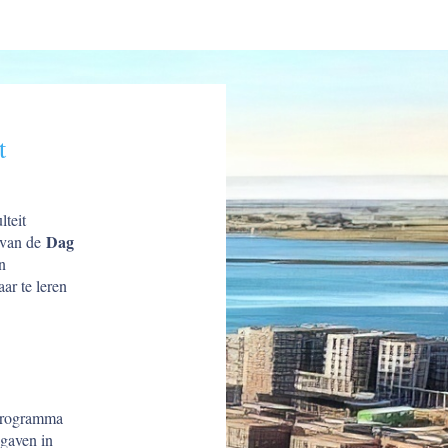
t
teit
Dag
e van de
n
ar te leren
 programma
pgaven in