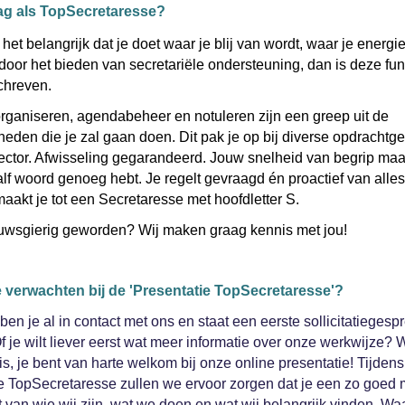
ag als TopSecretaresse?
het belangrijk dat je doet waar je blij van wordt, waar je energie 
it door het bieden van secretariële ondersteuning, dan is deze fun
schreven.
rganiseren, agendabeheer en notuleren zijn een greep uit de
den die je zal gaan doen. Dit pak je op bij diverse opdrachtge
ector. Afwisseling gegarandeerd. Jouw snelheid van begrip maak
lf woord genoeg hebt. Je regelt gevraagd én proactief van alles
maakt je tot een Secretaresse met hoofdletter S.
euwsgierig geworden? Wij maken graag kennis met jou!
e verwachten bij de 'Presentatie TopSecretaresse'?
en je al in contact met ons en staat een eerste sollicitatiegespr
f je wilt liever eerst wat meer informatie over onze werkwijze? 
is, je bent van harte welkom bij onze online presentatie! Tijden
e TopSecretaresse zullen we ervoor zorgen dat je een zo goed 
gt van wie wij zijn, wat we doen en wat wij belangrijk vinden. Wa