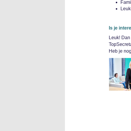
Famil
Leuk
Is je int
Leuk! Dan 
TopSecret
Heb je nog