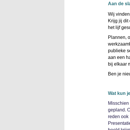
Aan de sl
Wij vinden 
Krijg jij d
het lijf ge
Plannen, o
werkzaamhe
publieke s
aan een ha
bij elkaar 
Ben je ni
Wat kun j
Misschien b
gepland. O
reden ook 
Presentati
beeld krij