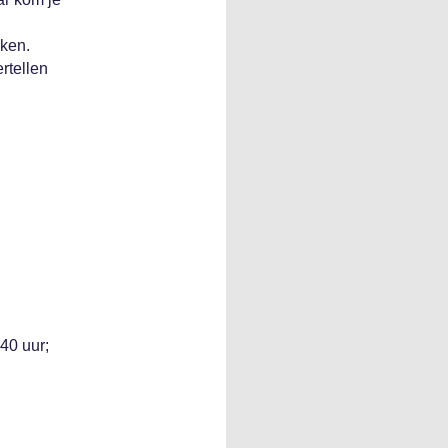
eken.
rtellen
40 uur;
n