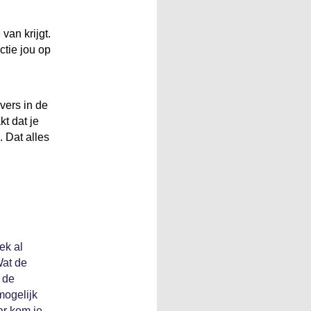
van krijgt.
ctie jou op
vers in de
t dat je
. Dat alles
ek al
Wat de
s de
mogelijk
ar kom je