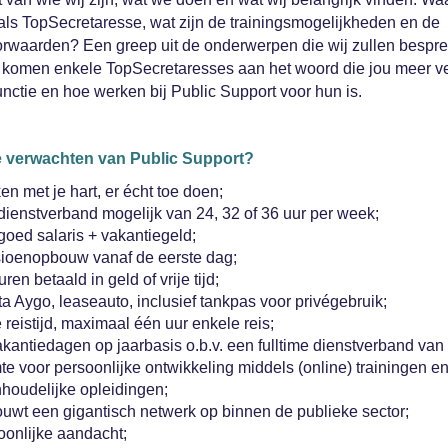
als TopSecretaresse, wat zijn de trainingsmogelijkheden en de
rwaarden? Een greep uit de onderwerpen die wij zullen bespr
komen enkele TopSecretaresses aan het woord die jou meer ve
unctie en hoe werken bij Public Support voor hun is.
e verwachten van Public Support?
n met je hart, er écht toe doen;
dienstverband mogelijk van 24, 32 of 36 uur per week;
goed salaris + vakantiegeld;
ioenopbouw vanaf de eerste dag;
ren betaald in geld of vrije tijd;
a Aygo, leaseauto, inclusief tankpas voor privégebruik;
 reistijd, maximaal één uur enkele reis;
kantiedagen op jaarbasis o.b.v. een fulltime dienstverband van 
e voor persoonlijke ontwikkeling middels (online) trainingen e
nhoudelijke opleidingen;
ouwt een gigantisch netwerk op binnen de publieke sector;
oonlijke aandacht;