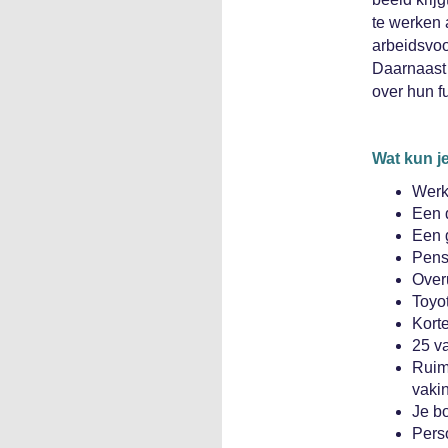
te werken 
arbeidsvoo
Daarnaast 
over hun f
Wat kun j
Werke
Een 
Een 
Pens
Overu
Toyot
Korte
25 va
Ruimt
vaki
Je b
Pers