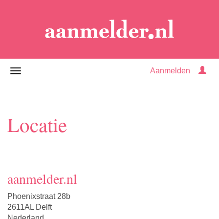
Aanmelden
Locatie
aanmelder.nl
Phoenixstraat 28b
2611AL Delft
Nederland