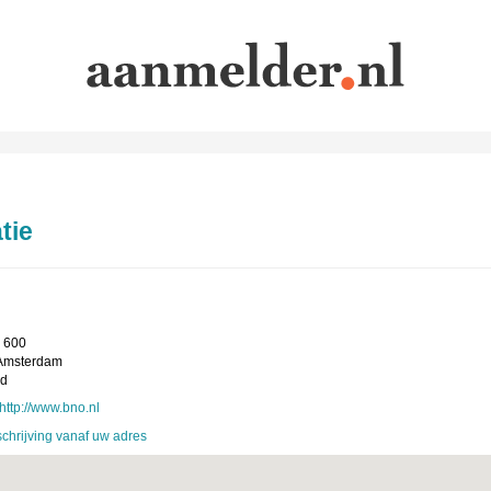
tie
 600
Amsterdam
nd
http://www.bno.nl
chrijving vanaf uw adres