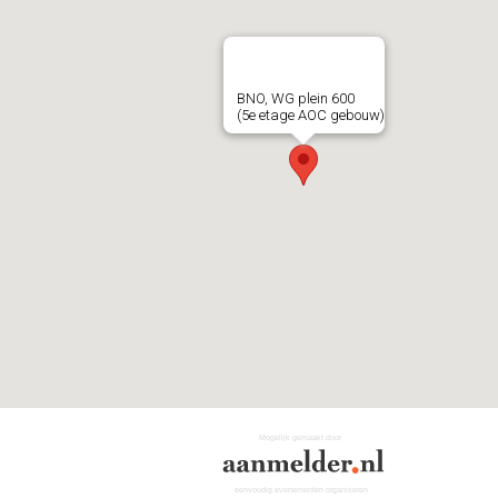
BNO, WG plein 600
(5e etage AOC gebouw)
Mogelijk gemaakt door
eenvoudig evenementen organiseren