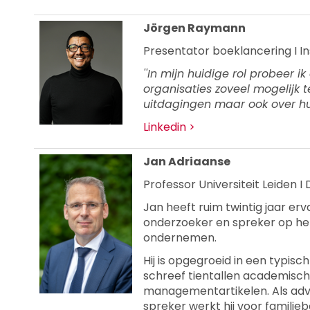
J
örgen Raymann
Presentator boeklancering I I
''In mijn huidige rol probeer 
organisaties zoveel mogelijk 
uitdagingen maar ook over hu
Linkedin >
Jan Adriaanse
Professor Universiteit Leiden I 
Jan heeft ruim twintig jaar erva
onderzoeker en spreker op he
ondernemen.
Hij is opgegroeid in een typis
schreef tientallen academisc
managementartikelen. Als adv
spreker werkt hij voor familieb