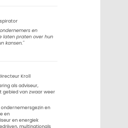
nspirator
ik ondernemers en
te laten praten over hun
n kansen.''
Directeur Kroll
ring als adviseur,
t gebied van zwaar weer
ch ondernemersgezin en
he en
iseur en energiek
edrijven, multinationals