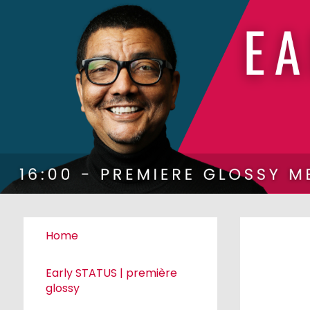
Home
Early STATUS | première
glossy