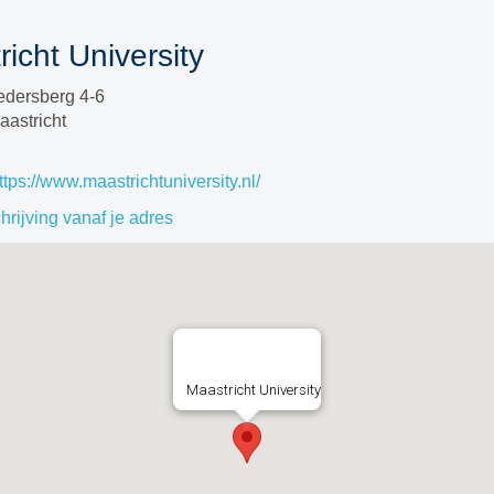
icht University
edersberg 4-6
astricht
ttps://www.maastrichtuniversity.nl/
rijving vanaf je adres
Maastricht University