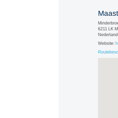
Maastr
Minderbro
6211 LK Ma
Nederland
Website:
h
Routebesch