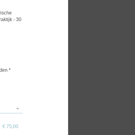
rische
aktijk - 30
rden
*
€ 75,00