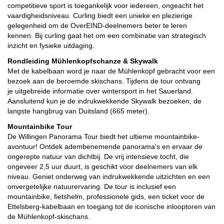
competitieve sport is toegankelijk voor iedereen, ongeacht het
vaardigheidsniveau. Curling biedt een unieke en plezierige
gelegenheid om de OverEIND-deelnemers beter te leren
kennen.
Bij curling gaat het om een
combinatie van strategisch
inzicht en fysieke uitdaging.
Rondleiding Mühlenkopfschanze & Skywalk
Met de kabelbaan word je naar de Mühlenkopf gebracht voor een
bezoek aan de beroemde skischans. Tijdens de tour ontvang
je uitgebreide informatie over wintersport in het Sauerland.
Aansluitend kun je de indrukwekkende Skywalk bezoeken, de
langste hangbrug van Duitsland (665 meter).
Mountainbike Tour
De Willingen Panorama Tour biedt het ultieme mountainbike-
avontuur! Ontdek adembenemende panorama's en ervaar de
ongerepte natuur van dichtbij. De vrij intensieve tocht, die
ongeveer 2,5 uur duurt, is geschikt voor deelnemers van elk
niveau. Geniet onderweg van indrukwekkende uitzichten en een
onvergetelijke natuurervaring. De tour is inclusief een
mountainbike, fietshelm, professionele gids, een ticket voor de
Ettelsberg-kabelbaan en toegang tot de iconische inlooptoren van
de Mühlenkopf-skischans.