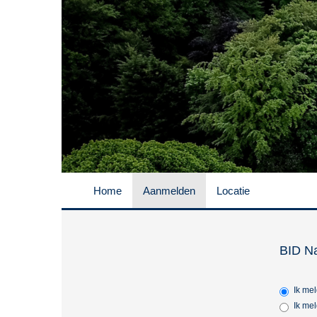
Home
Aanmelden
Locatie
BID Na
Ik me
Ik me