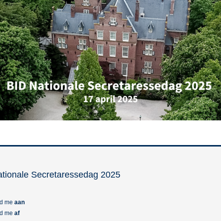
tionale Secretaressedag 2025
ld me
aan
ld me
af