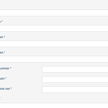
m
*
am
*
res
*
nummer
*
naam
*
sse van
*
*