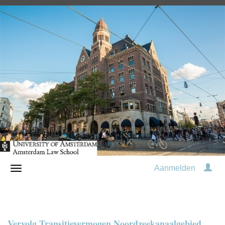
Aanmelden
Vervolg Transitievermogen Noordzeekanaalgebied