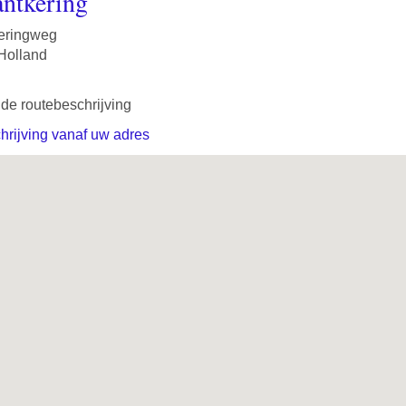
ntkering
eringweg
Holland
de routebeschrijving
rijving vanaf uw adres