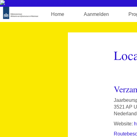
Home
Aanmelden
Pro
Loca
Verzam
Jaarbeursp
3521 AP U
Nederland
Website:
h
Routebesch