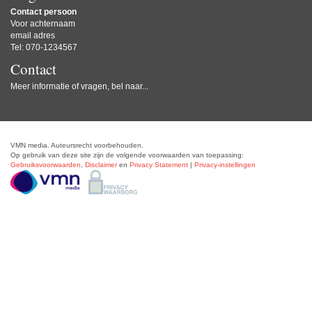
Contact persoon
Voor achternaam
email adres
Tel: 070-1234567
Contact
Meer informatie of vragen, bel naar...
VMN media. Auteursrecht voorbehouden.
Op gebruik van deze site zijn de volgende voorwaarden van toepassing:
Gebruiksvoorwaarden
,
Disclaimer
en
Privacy Statement
|
Privacy-instellingen