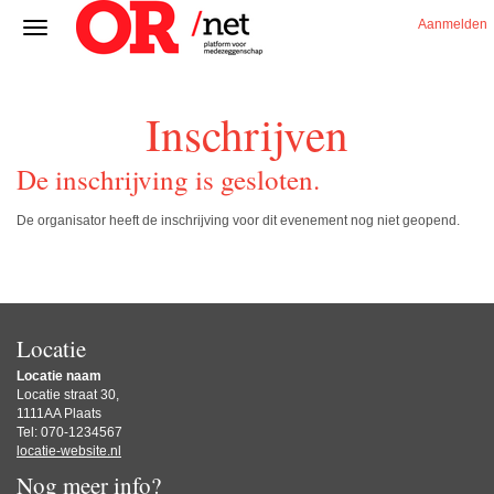
Aanmelden
Inschrijven
De inschrijving is gesloten.
De organisator heeft de inschrijving voor dit evenement nog niet geopend.
Locatie
Locatie naam
Locatie straat 30,
1111AA Plaats
Tel: 070-1234567
locatie-website.nl
Nog meer info?