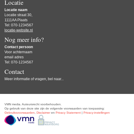
Locatie
Locatie naam
Locatie straat 30,
1111AA Plaats
Tel: 070-1234567
locatie-website.nl
Nog meer info?
Contact persoon
Voor achternaam
email adres
Tel: 070-1234567
Contact
Meer informatie of vragen, bel naar...
VMN media. Auteursrecht voorbehouden.
Op gebruik van deze site zijn de volgende voorwaarden van toepassing:
Gebruiksvoorwaarden
,
Disclaimer
en
Privacy Statement
|
Privacy-instellingen