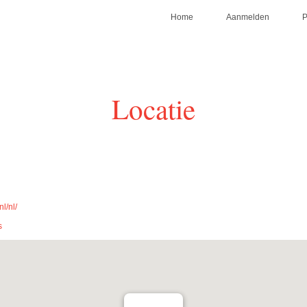
Home
Aanmelden
Locatie
l/nl/
s