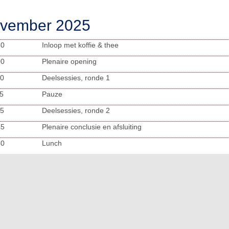
ovember 2025
30
Inloop met koffie & thee
00
Plenaire opening
00
Deelsessies, ronde 1
15
Pauze
15
Deelsessies, ronde 2
45
Plenaire conclusie en afsluiting
30
Lunch