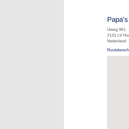
Papa’s
IJweg 961
2131 LV Ho
Nederland
Routebeschr