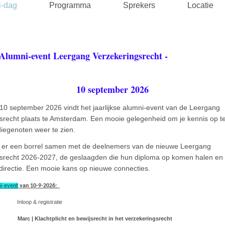
i-dag
Programma
Sprekers
Locatie
Alumni-event Leergang Verzekeringsrecht 
10 september 2026
0 september 2026 vindt het jaarlijkse alumni-event van de Leergang
srecht plaats te Amsterdam. Een mooie gelegenheid om je kennis op te
diegenoten weer te zien.
s er een borrel samen met de deelnemers van de nieuwe Leergang
srecht 2026-2027, de geslaagden die hun diploma op komen halen en
rectie. Een mooie kans op nieuwe connecties.
i-event
van 10-9-2026:
0 Inloop & registratie
12:30
Marc | Klachtplicht en bewijsrecht in het verzekeringsrecht