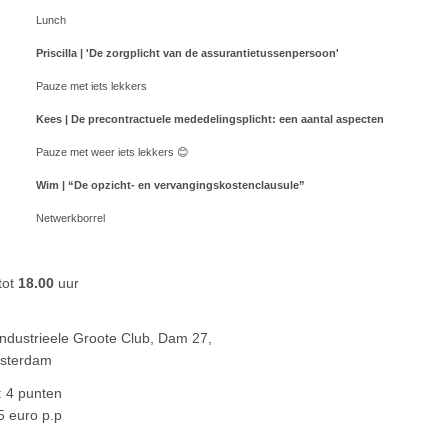
:00 Lunch
4:00
Priscilla | 'De zorgplicht van de assurantietussenpersoon'
5 Pauze met iets lekkers
15:15
Kees | De precontractuele mededelingsplicht: een aantal aspecten
0 Pauze met weer iets lekkers
😊
16:30
Wim | “De opzicht- en vervangingskostenclausule”
00 Netwerkborrel
tot
18.00
uur
 Industrieele Groote Club, Dam 27,
sterdam
: 4 punten
5 euro p.p