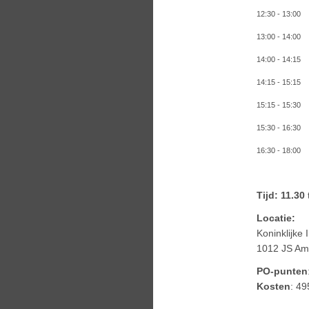
12:30 - 13
13:00 - 1
14:00 - 14:1
14:15 - 
15:15 - 15:3
15:30 - 
16:30 - 18:
Tijd: 11.30
Locatie:
Koninklijke
1012 JS Am
PO-punten
Kosten
: 49