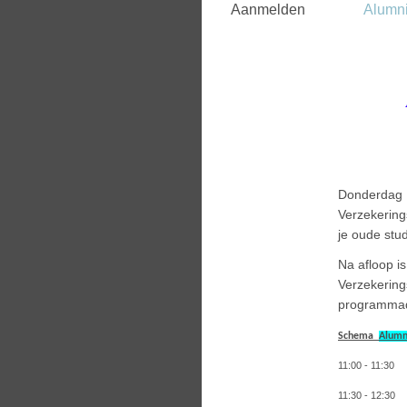
Aanmelden
Alumn
Donderdag 1
Verzekering
je oude stu
Na afloop i
Verzekering
programmadi
Schema
Alumn
11:00 - 11:3
11:30 - 