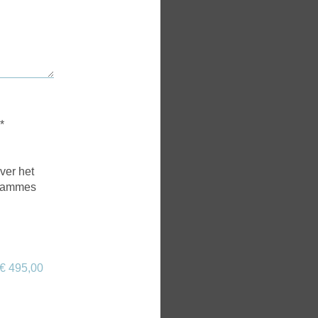
*
ver het
grammes
€ 495,00