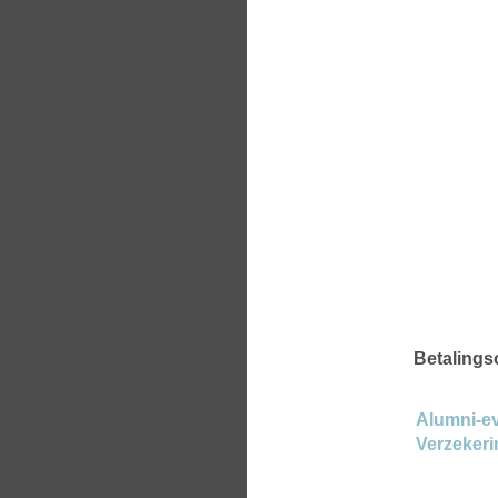
Betalings
Alumni-e
Verzekeri