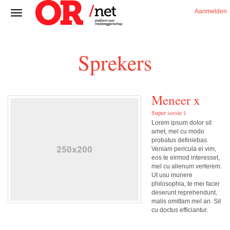
Aanmelden
Sprekers
Meneer x
Super sessie 1
Lorem ipsum dolor sit
amet, mel cu modo
probatus definiebas.
Veniam pericula ei vim,
eos te eirmod interesset,
mel cu alienum verterem.
Ut usu munere
philosophia, te mei facer
deserunt reprehendunt,
malis omittam mel an. Sit
cu doctus efficiantur.