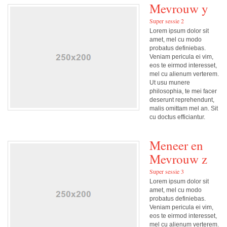
Mevrouw y
Super sessie 2
Lorem ipsum dolor sit
amet, mel cu modo
probatus definiebas.
Veniam pericula ei vim,
eos te eirmod interesset,
mel cu alienum verterem.
Ut usu munere
philosophia, te mei facer
deserunt reprehendunt,
malis omittam mel an. Sit
cu doctus efficiantur.
Meneer en
Mevrouw z
Super sessie 3
Lorem ipsum dolor sit
amet, mel cu modo
probatus definiebas.
Veniam pericula ei vim,
eos te eirmod interesset,
mel cu alienum verterem.