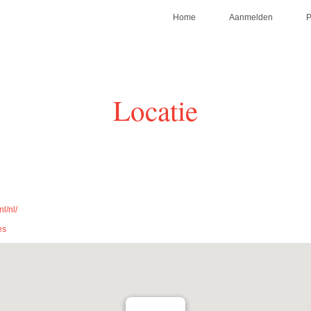
Home
Aanmelden
Locatie
l/nl/
es