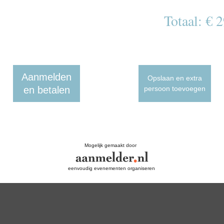
Totaal: € 
Aanmelden
Opslaan en extra
en betalen
persoon toevoegen
Mogelijk gemaakt door
eenvoudig evenementen organiseren