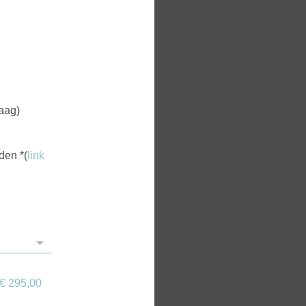
raag)
rden
*
(
link
€ 295,00