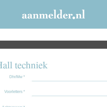
all techniek
Dhr/Mw
*
Voorletters
*