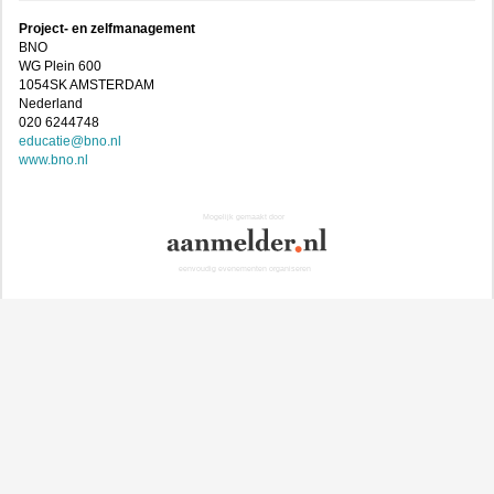
Project- en zelfmanagement
BNO
WG Plein 600
1054SK AMSTERDAM
Nederland
020 6244748
educatie@bno.nl
www.bno.nl
Mogelijk gemaakt door
eenvoudig evenementen organiseren