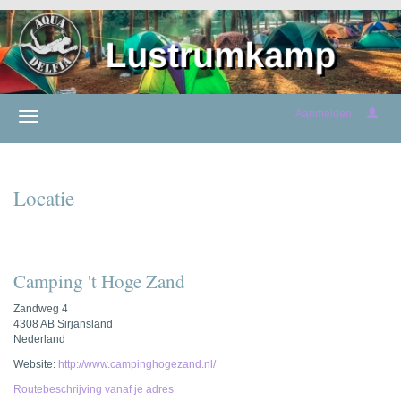
Aanmelden
Locatie
Camping 't Hoge Zand
Zandweg 4
4308 AB Sirjansland
Nederland
Website:
http://www.campinghogezand.nl/
Routebeschrijving vanaf je adres