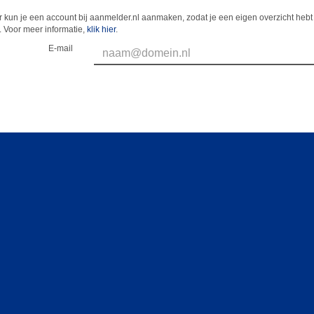
 kun je een account bij aanmelder.nl aanmaken, zodat je een eigen overzicht hebt 
 Voor meer informatie,
klik hier
.
E-mail